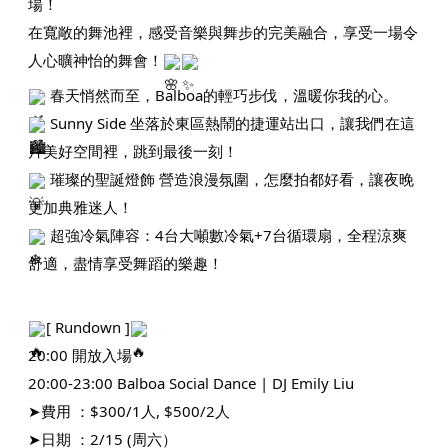
場！
在寬敞的舞池裡，感受音樂與舞步的完美融合，享受一場令
人心曠神怡的舞會！
春天悄然而至，Balboa的輕巧步伐，溫暖你我的心。
Sunny Side 坐落於東區熱鬧的捷運站出口，讓我們在這
片美好空間裡，跳到最後一刻！
璀璨的聖誕燈飾 營造浪漫氛圍，怎麼拍都好看，讓夜晚
更加典雅迷人！
超強冷氣陣容：4台大噸數冷氣+7台循環扇，全程涼爽
舒適，盡情享受舞蹈的樂趣！
[ Rundown ]
20:00 開放入場
20:00-23:00 Balboa Social Dance | DJ Emily Liu
➤費用 ：$300/1人, $500/2人
➤日期 ：2/15 (周六）