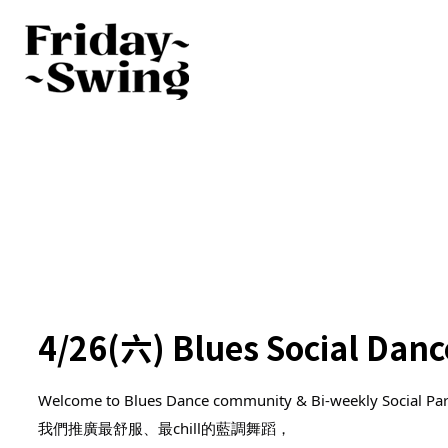
4/26(六) Blues Social Da
Welcome to Blues Dance community & Bi-weekly Social Party
我們推廣最舒服、最chill的藍調舞蹈，