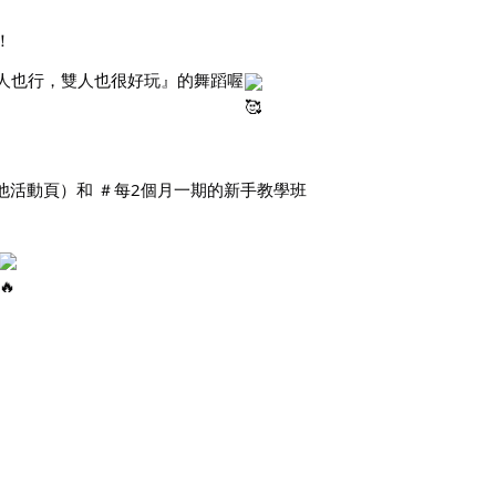
！
人也行，雙人也很好玩』的舞蹈喔
粉專其他活動頁）和 ＃每2個月一期的新手教學班