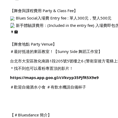
【舞會與課程費用 Party & Class Fee】
Blues Social入場費 Entry fee : 單人300元，雙人500元
新手體驗課費用：(Included in the entry fee) 入場費
【舞會地點 Party Venue】
＃最好抵達的東區教室！【Sunny Side 舞蹈工作室】
台北市大安區敦化南路1段205號5號樓之6 (警衛室後方電梯上
＊找不到也可以看粉專置頂的影片！
https://maps.app.goo.gl/cVkvyp35PjfR5X9e9
＃歡迎自備酒水小食 ＃有飲水機請自備杯子
【＃Bluesdance 簡介】