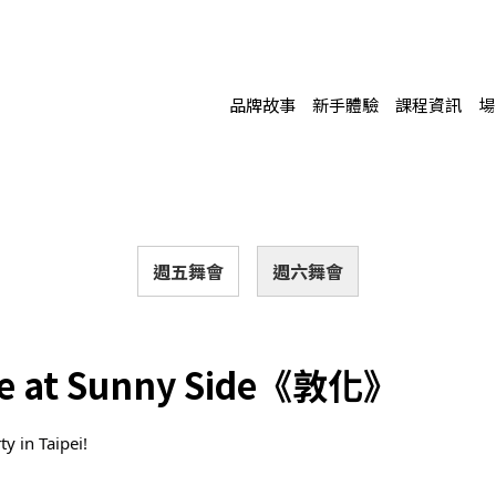
品牌故事
新手體驗
課程資訊
場
週五舞會
週六舞會
nce at Sunny Side《敦化》
 in Taipei!