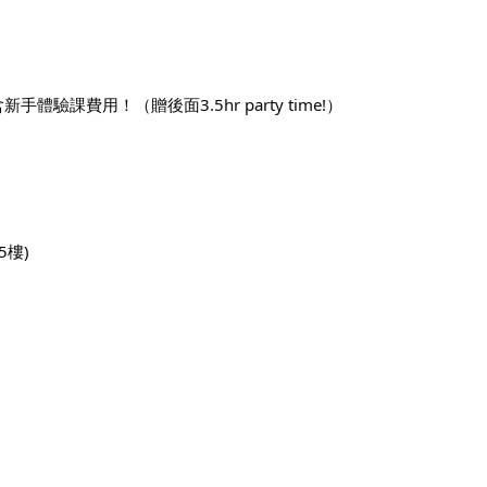
即包含新手體驗課費用！（贈後面3.5hr party time!）
5樓)