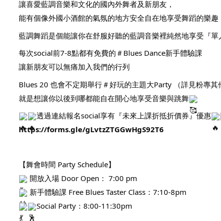
讓喜愛藍調音樂和文化的國內外舞者及新朋友，
能有個像外國小酒館的氣氛的地方安全自在地享受舞蹈的樂趣
藍調舞蹈是個能讓你在舒服好聽的藍調音樂裡純然地享受『單
每次social前7-8點都有免費的＃Blues Dance新手體驗課
讓新朋友可以無痛加入我們的行列
Blues 20 也會不定期舉行＃好玩的主題大Party （詳見
就是想讓你以後到哪都能自在開心地享受音樂與跳舞
透過連結報名social享有『未來上課折抵折價券』優惠
https://forms.gle/gLvtzZTGGwHgS92T6
【舞會時間 Party Schedule】
開放入場 Door Open： 7:00 pm
新手體驗課 Free Blues Taster Class：7:10-8pm
Social Party：8:00-11:30pm