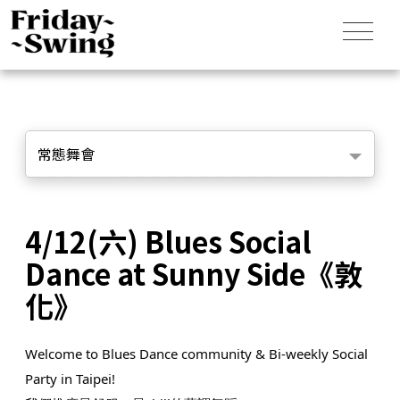
常態舞會
4/12(六) Blues Social
Dance at Sunny Side《敦
化》
Welcome to Blues Dance community & Bi-weekly Social
Party in Taipei!