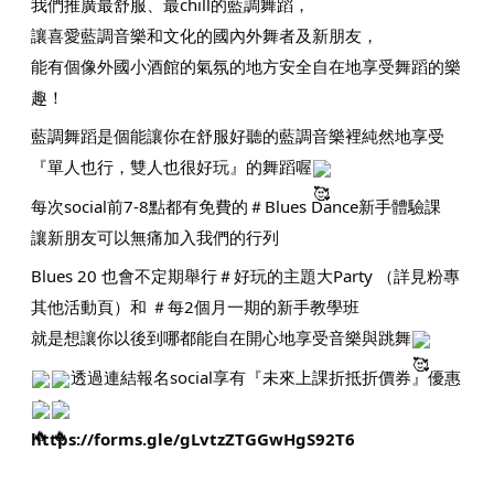
我們推廣最舒服、最chill的藍調舞蹈，
讓喜愛藍調音樂和文化的國內外舞者及新朋友，
能有個像外國小酒館的氣氛的地方安全自在地享受舞蹈的樂
趣！
藍調舞蹈是個能讓你在舒服好聽的藍調音樂裡純然地享受
『單人也行，雙人也很好玩』的舞蹈喔
每次social前7-8點都有免費的＃Blues Dance新手體驗課
讓新朋友可以無痛加入我們的行列
Blues 20 也會不定期舉行＃好玩的主題大Party （詳見粉專
其他活動頁）和 ＃每2個月一期的新手教學班
就是想讓你以後到哪都能自在開心地享受音樂與跳舞
透過連結報名social享有『未來上課折抵折價券』優惠
https://forms.gle/gLvtzZTGGwHgS92T6