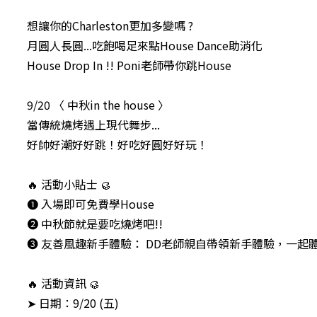
想讓你的Charleston更加多變嗎 ?
月圓人長圓...吃飽喝足來點House Dance助消化
House Drop In !! Poni老師帶你跳House
9/20 〈 中秋in the house 〉
當傳統燒烤遇上現代舞步...
好帥好潮好好跳！好吃好圓好好玩！
🔥 活動小貼士 🥮
➊ 入場即可免費學House
➋ 中秋節就是要吃燒烤吧!!
➌ 友善風趣新手體驗： DD老師親自帶領新手體驗，一起
🔥 活動資訊 🥮
➤ 日期：9/20 (五)