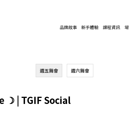
品牌故事
新手體驗
課程資訊
場
週五舞會
週六舞會
☽ | TGIF Social