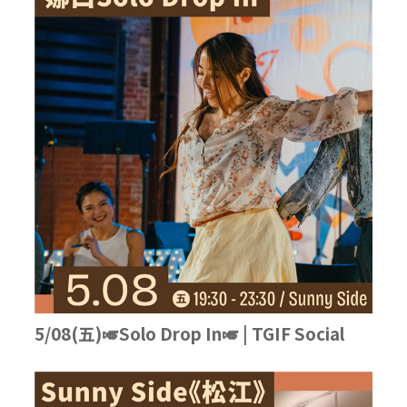
5/08(五)🎺Solo Drop In🎺 | TGIF Social