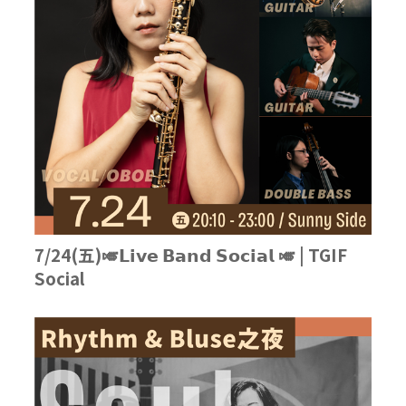
7/24(五)🎺𝗟𝗶𝘃𝗲 𝗕𝗮𝗻𝗱 𝗦𝗼𝗰𝗶𝗮𝗹 🎺 | TGIF
Social