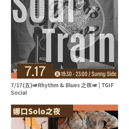
7/17(五)🎺Rhythm & Blues 之夜🎺 | TGIF
Social