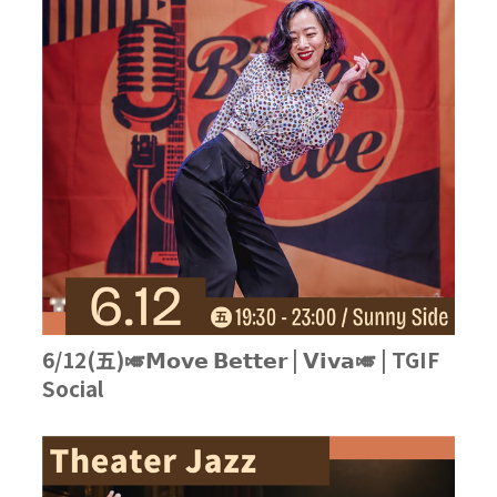
6/12(五)🎺𝗠𝗼𝘃𝗲 𝗕𝗲𝘁𝘁𝗲𝗿 | 𝗩𝗶𝘃𝗮🎺 | TGIF
Social