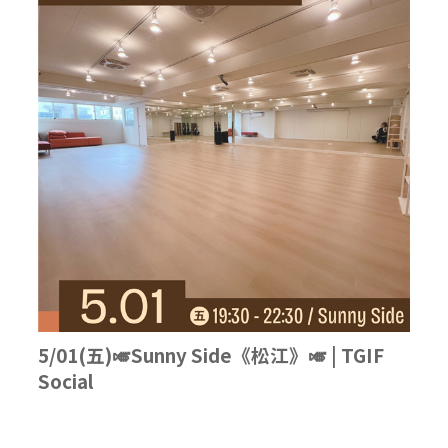
5/01(五)🎺Sunny Side《松江》🎺 | TGIF
Social