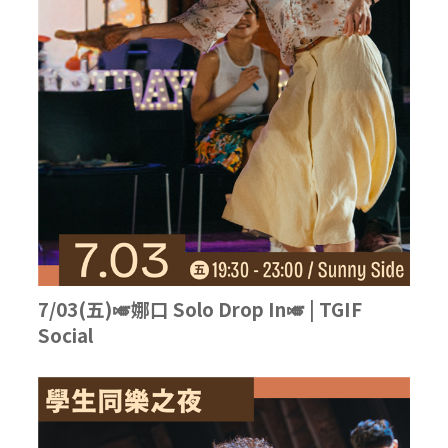
7/03(五)🎺娜口 Solo Drop In🎺 | TGIF
Social