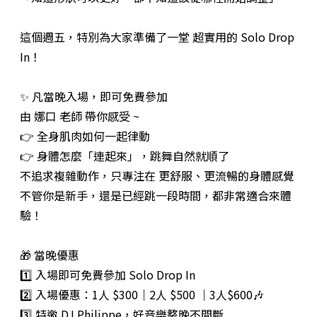
這個週五，特別為大家準備了一堂 超實用的 Solo Drop
In！
✨ 凡當晚入場，即可免費參加
由 娜口 老師 帶你感受 ~
👉 全身肌肉如何一起律動
👉 身體怎麼「連起來」，跳舞自然就順了
不追求複雜動作，只專注在 更舒服、更流暢的身體感覺
不管你是新手，還是已經跳一段時間，都非常適合來體
驗！
🎁 當晚優惠
1️⃣ 入場即可免費參加 Solo Drop In
2️⃣ 入場優惠：1人 $300｜2人 $500 ｜3人$600🎶
3️⃣ 特邀 DJ Philippe，好音樂整晚不間斷