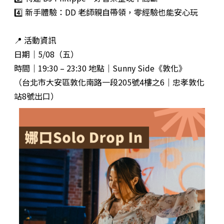
4️⃣ 新手體驗：DD 老師親自帶領，零經驗也能安心玩
📍 活動資訊
日期｜5/08（五）
時間｜19:30 – 23:30 地點｜Sunny Side《敦化》
（台北市大安區敦化南路一段205號4樓之6｜忠孝敦化
站8號出口）