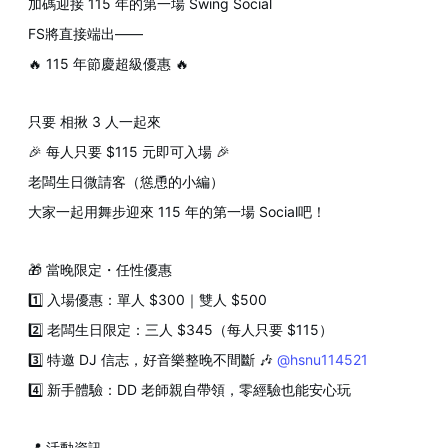
加碼迎接 115 年的第一場 Swing Social
FS將直接端出——
🔥 115 年節慶超級優惠 🔥
只要 相揪 3 人一起來
🎉 每人只要 $115 元即可入場 🎉
老闆生日微請客（慫恿的小編）
大家一起用舞步迎來 115 年的第一場 Social吧！
🎁 當晚限定・任性優惠
1️⃣ 入場優惠：單人 $300｜雙人 $500
2️⃣ 老闆生日限定：三人 $345（每人只要 $115）
3️⃣ 特邀 DJ 信志，好音樂整晚不間斷 🎶
@hsnu114521
4️⃣ 新手體驗：DD 老師親自帶領，零經驗也能安心玩
📍 活動資訊