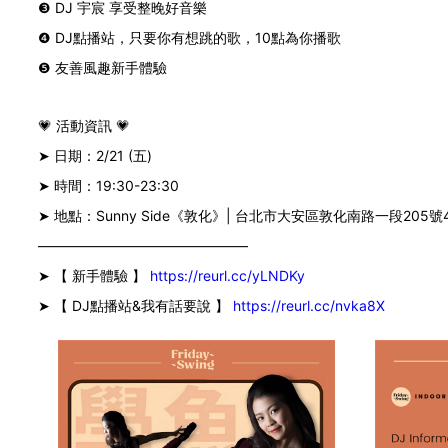
❸ DJ 宇宸 享受整晚好音樂
❹ DJ點播站，只要你有想跳的歌，10點為你播歌
❺ 友善風趣新手體驗
💗 活動資訊 💗
➤ 日期：2/21 (五)
➤ 時間：19:30-23:30
➤ 地點：Sunny Side《敦化》| 台北市大安區敦化南路一段205
———————————————
➤ 【 新手體驗 】
https://reurl.cc/yLNDKy
➤ 【 DJ點播站&我有話要說 】
https://reurl.cc/nvka8X