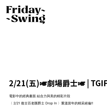
2/21(五)🎺劇場爵士🎺 | TGIF 
電影中的經典畫面 結合力與美的精彩片段
〈 2/21 復古百老匯爵士 Drop In 〉重溫當年的精采絕倫!!