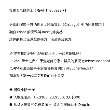
復古百老匯爵士【🎭All That Jazz 💃】
走進劇場爵士舞的世界，體驗電影《Chicago》中的經典舞蹈！
融合 Fosse 的優雅與Jazz的節奏感
讓你的舞步充滿戲劇張力，感受舞台魅力！
🎶 沒有舞蹈經驗也能輕鬆上手，一起來挑戰吧！
〈 2/21 爵士之夜〉 學魚老師分享力與美的展現
@michelledanceli
也將特別邀請樂手宇宸擔任舞會的DJ
@yuchenlee_317
期盼與大家一起享受整晚的爵士音樂
💗 活動小貼士 💗
❶ 入場最優惠 : 1人$300, 2人$500, 3人$600
❷ 凡是入場皆可免費參加 ☞ 復古百老匯爵士 Drop In