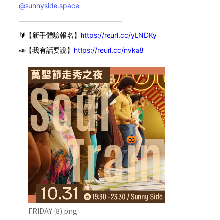
@sunnyside.space
———————————————
🔰【新手體驗報名】
https://reurl.cc/yLNDKy
📣【我有話要說】
https://reurl.cc/nvka8
FRIDAY (8).png