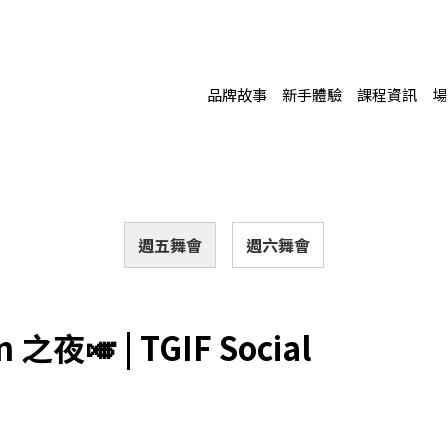
品牌故事
新手體驗
課程資訊
場
週五舞會
週六舞會
n 之夜🎺 | TGIF Social