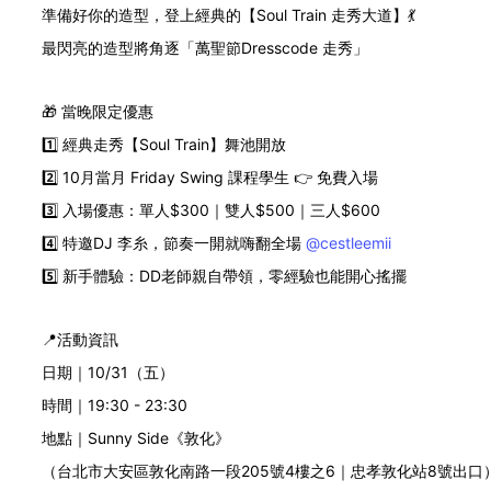
準備好你的造型，登上經典的【Soul Train 走秀大道】💃
最閃亮的造型將角逐「萬聖節Dresscode 走秀」
🎁 當晚限定優惠
1️⃣ 經典走秀【Soul Train】舞池開放
2️⃣ 10月當月 Friday Swing 課程學生 👉 免費入場
3️⃣ 入場優惠：單人$300｜雙人$500｜三人$600
4️⃣ 特邀DJ 李糸，節奏一開就嗨翻全場
@cestleemii
5️⃣ 新手體驗：DD老師親自帶領，零經驗也能開心搖擺
📍活動資訊
日期｜10/31（五）
時間｜19:30 - 23:30
地點｜Sunny Side《敦化》
（台北市大安區敦化南路一段205號4樓之6｜忠孝敦化站8號出口