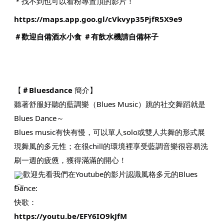
＊找不到也可以看粉專置頂的影片！
https://maps.app.goo.gl/cVkvyp35PjfR5X9e9
＃歡迎自備酒水小食
＃有飲水機請自備杯子
【
＃Bluesdance
簡介】
聽著舒服好聽的藍調樂（Blues Music）跳的社交舞蹈就是
Blues Dance～
Blues music有快有慢，可以單人solo或雙人共舞的形式展
現舞風的多元性；在很chill的環境裡享受藍調音樂很容易洗
刷一週的疲憊，獲得滿滿的開心！
歡迎先看我們在Youtube的影片認識風格多元的Blues
Dance:
快歌：
https://youtu.be/EFY6IO9kJfM