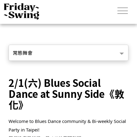
常態舞會
2/1(六) Blues Social
Dance at Sunny Side《敦
化》
Welcome to Blues Dance community & Bi-weekly Social
Party in Taipei!