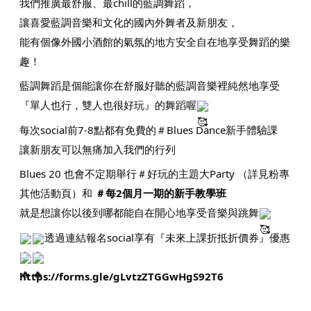
我們推廣最舒服、最chill的藍調舞蹈，
讓喜愛藍調音樂和文化的國內外舞者及新朋友，
能有個像外國小酒館的氣氛的地方安全自在地享受舞蹈的樂
趣！
藍調舞蹈是個能讓你在舒服好聽的藍調音樂裡純然地享受
『單人也行，雙人也很好玩』的舞蹈喔
每次social前7-8點都有免費的＃Blues Dance新手體驗課
讓新朋友可以無痛加入我們的行列
Blues 20 也會不定期舉行＃好玩的主題大Party （詳見粉專
其他活動頁）和
＃每2個月一期的新手教學班
就是想讓你以後到哪都能自在開心地享受音樂與跳舞
透過連結報名social享有『未來上課折抵折價券』優惠
https://forms.gle/gLvtzZTGGwHgS92T6