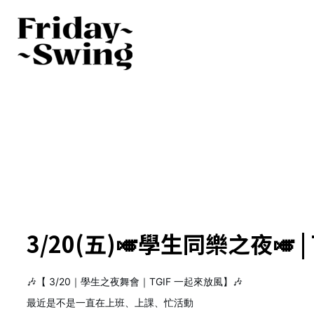
3/20(五)🎺學生同樂之夜🎺 | T
🎶【 3/20｜學生之夜舞會｜TGIF 一起來放風】🎶
最近是不是一直在上班、上課、忙活動