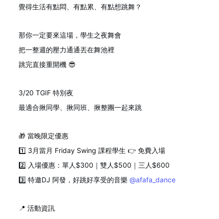
覺得生活有點悶、有點累、有點想跳舞？
那你一定要來這場，學生之夜舞會
把一整週的壓力通通丟在舞池裡
跳完直接重開機 😎
3/20 TGIF 特別夜
最適合揪同學、揪同班、揪整團一起來跳
🎁 當晚限定優惠
1️⃣ 3月當月 Friday Swing 課程學生 👉 免費入場
2️⃣ 入場優惠：單人$300｜雙人$500｜三人$600
3️⃣ 特邀DJ 阿發，好跳好享受的音樂
@afafa_dance
📍 活動資訊