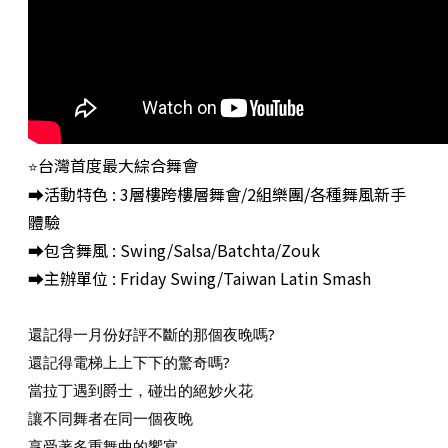
台灣首度最大綜合舞會
⭐
⮕活動特色 : 3層樓跨樓層舞會/2組樂團/各種舞風新手
體驗
⮕包含舞風 : Swing/Salsa/Batchta/Zouk
⮕主辦單位 : Friday Swing/Taiwan Latin Smash
還記得一月份好評不斷的那個夜晚嗎?
還記得電梯上上下下的驚奇嗎?
當拉丁遇到爵士，碰出的絕妙火花
讓不同舞者在同一個夜晚
享受著多重舞曲的饗宴