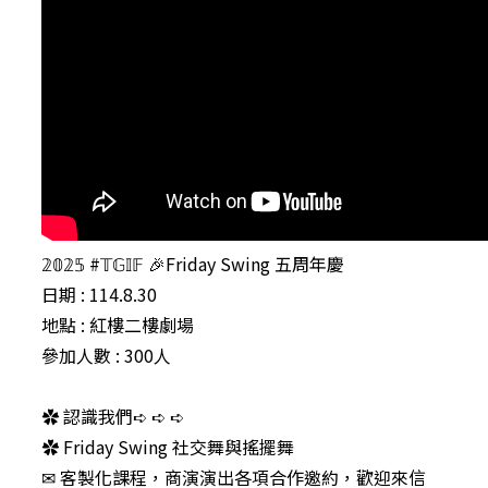
𝟚𝟘𝟚𝟝 #𝕋𝔾𝕀𝔽
🎉Friday Swing 五周年慶
日期 : 114.8.30
地點 : 紅樓二樓劇場
參加人數 : 300人
✿ 認識我們➪ ➪ ➪
✿ Friday Swing 社交舞與搖擺舞
✉ 客製化課程，商演演出各項合作邀約，歡迎來信