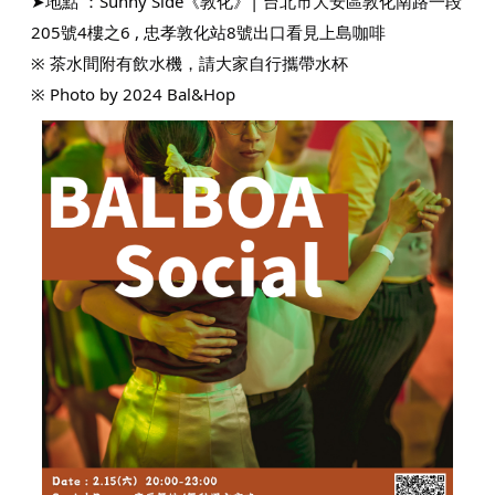
➤地點 ：Sunny Side《敦化》| 台北市大安區敦化南路一段
205號4樓之6 , 忠孝敦化站8號出口看見上島咖啡
※ 茶水間附有飲水機，請大家自行攜帶水杯
※ Photo by 2024 Bal&Hop