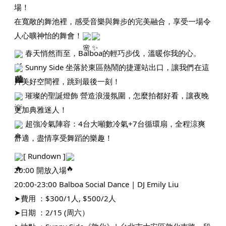
場！
在寬敞的舞池裡，感受音樂與舞步的完美融合，享受一場令
人心曠神怡的舞會！
春天悄然而至，Balboa的輕巧步伐，溫暖你我的心。
Sunny Side 坐落於東區熱鬧的捷運站出口，讓我們在這
片美好空間裡，跳到最後一刻！
璀璨的聖誕燈飾 營造浪漫氛圍，怎麼拍都好看，讓夜晚
更加典雅迷人！
超強冷氣陣容：4台大噸數冷氣+7台循環扇，全程涼爽
舒適，盡情享受舞蹈的樂趣！
[ Rundown ]
20:00 開放入場
20:00-23:00 Balboa Social Dance | DJ Emily Liu
➤費用 ：$300/1人, $500/2人
➤日期 ：2/15 (周六）