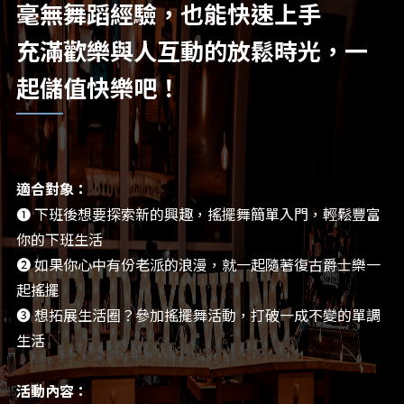
毫無舞蹈經驗，也能快速上手
充滿歡樂與人互動的放鬆時光，一
起儲值快樂吧！
適合對象：
➊ 下班後想要探索新的興趣，搖擺舞簡單入門，輕鬆豐富
你的下班生活
➋ 如果你心中有份老派的浪漫，就一起隨著復古爵士樂一
起搖擺
➌ 想拓展生活圈？參加搖擺舞活動，打破一成不變的單調
生活
活動內容：