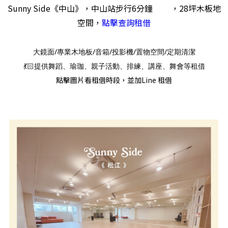
Sunny Side《中山》
，中山
站步行6分鐘 ，28坪木板地
空間，
點擊查詢租借
大鏡面/專業木地板/音箱/投影機/置物空間/定期清潔
💃🏻提供舞蹈、瑜珈、親子活動、排練、講座、舞會等租借
點擊圖片看租借時段，並加Line 租借