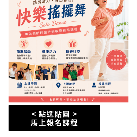
< 點選貼圖 >
馬上報名課程