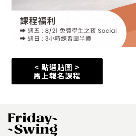
< 點選貼圖 >
馬上報名課程