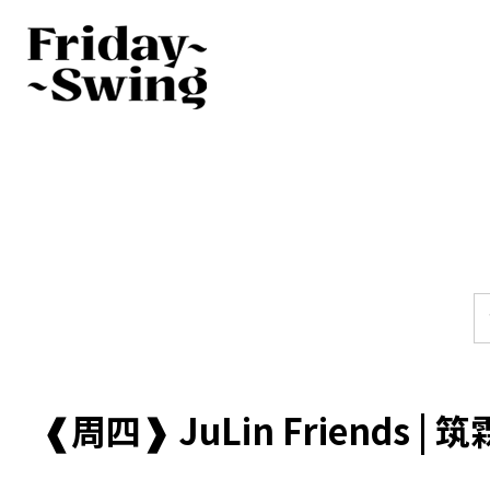
❰周四❱ JuLin Friends | 