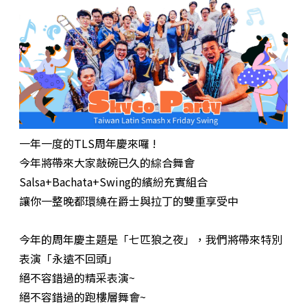
一年一度的TLS周年慶來囉 !
今年將帶來大家敲碗已久的綜合舞會
Salsa+Bachata+Swing的繽紛充實組合
讓你一整晚都環繞在爵士與拉丁的雙重享受中
今年的周年慶主題是「七匹狼之夜」，我們將帶來特別
表演「永遠不回頭」
絕不容錯過的精采表演~
絕不容錯過的跑樓層舞會~