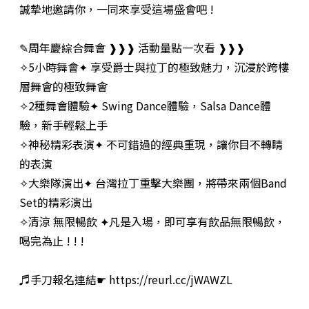
誠摯地邀請你，一同來享受這場盛會吧 !
✎周年慶綜合舞會 ❱❱❱ 活動量點一次看 ❱❱❱
✧5小時舞會✦ 享受爵士與拉丁的極致魅力，沉浸於跨樓
層舞會的極致舞會
✧2種舞會體驗✦ Swing Dance體驗，Salsa Dance體
驗，新手輕鬆上手
✧神秘精彩表演✦ 不可錯過的經典重現，讓你目不轉睛
的表演
✧大樂隊演出✦ 台灣拉丁重擊大樂團，將帶來兩個Band
Set的精彩演出
✧清涼 無限暢飲 ✦凡是入場，即可享有飲品無限暢飲，
喝完為止 ! ! !
♬手刀報名連結☛ https://reurl.cc/jWAWZL