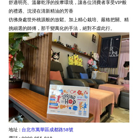
舒適明亮、溫馨乾淨的按摩環境，讓各位消費者享受VIP般
的禮遇、沈浸在清新精油的芳香
彷彿身處世外桃源般的放鬆。加上精心栽培、嚴格把關、精
挑細選的師傅，那千變萬化的手法，絕對不虛此行。
地址 :
台北市萬華區成都路58號