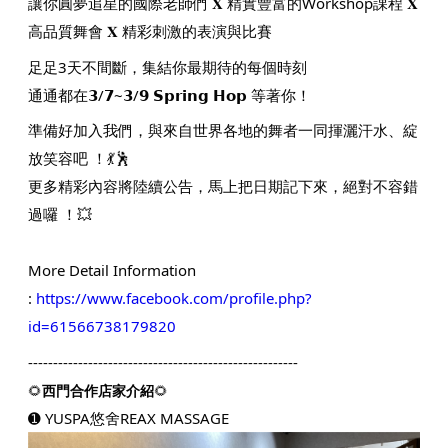
讓你圓夢追星的國際老師們
𝐗 精實豐富的Workshop課程
𝐗
高品質舞會 𝐗 精彩刺激的表演與比賽
足足3天不間斷，集結你最期待的每個時刻
通通都在𝟯/𝟳~𝟯/𝟵 𝗦𝗽𝗿𝗶𝗻𝗴 𝗛𝗼𝗽 等著你！
準備好加入我們，與來自世界各地的舞者一同揮灑汗水、綻
放笑容吧 ！💃🕺
更多精彩內容將陸續公告，馬上把日期記下來，絕對不容錯
過囉 ！💥
More Detail Information
:
https://www.facebook.com/profile.php?
id=61566738179820
------------------------------------------------------
🌻
西門合作店家介紹
🌻
➊
YUSPA悠舍REAX MASSAGE