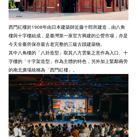
西門紅樓於1908年由日本建築師近藤十郎所建造，由八角
樓與十字樓組成，是臺灣第一座官方興建的公營市場，亦是
今天全臺所保存最古老完整的三級古蹟建築物。
其中八角樓的「八卦造型」取其八方雲集之意作為入口、十
字樓的「十字架造型」作為主體的特色，另外加上緊鄰兩旁
的南北廣場統稱為「西門紅樓」。