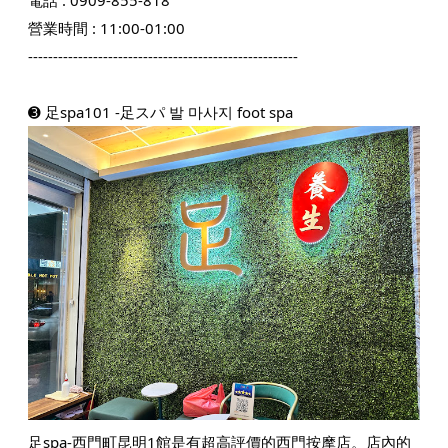
電話 :
0909-855-818
營業時間 : 11:00-01:00
------------------------------------------------------
➌ 足spa101 -足スパ 발 마사지 foot spa
足spa-西門町昆明1館是有超高評價的西門按摩店。店內的