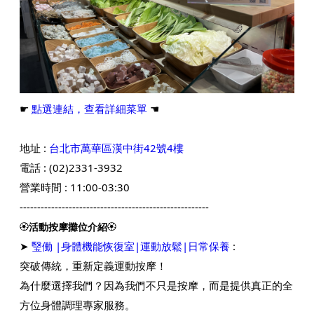
☛
點選連結，查看詳細菜單
☚
地址 :
台北市萬華區漢中街42號4樓
電話 : (02)
2331-3932
營業時間 : 11:00-03:30
------------------------------------------------------
🏵️
活動按摩攤位介紹
🏵️
➤
瑿働 |身體機能恢復室|運動放鬆|日常保養
:
突破傳統，重新定義運動按摩！
為什麼選擇我們？因為我們不只是按摩，而是提供真正的全
方位身體調理專家服務。