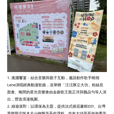
1. 搖擺饗宴：​結合音樂與親子互動，邀請創作歌手曉翎
Lene演唱經典動漫歌曲，並舉辦「汪汪隊立大功」粉絲見
面會。晚間的星光音樂會由金曲歌王殷正洋與魏品勻等人演
出，營造浪漫氛圍。​
2. 綠遊派對：​以環保為主題，提供法式插花畫框DIY、台灣
黑熊限定版木片小物盤等手作課程，並有大頭哥哥泡泡秀等