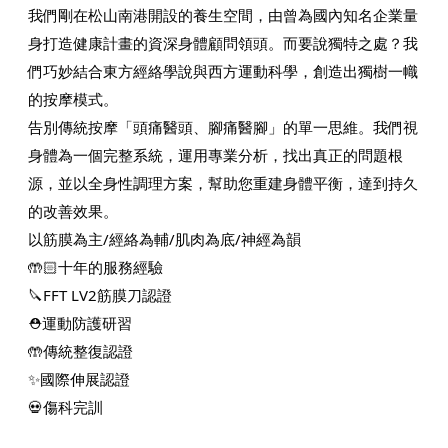
我們剛在松山南港開設的養生空間，由曾為國內知名企業量
身打造健康計畫的資深身體顧問領頭。而要說獨特之處？我
們巧妙結合東方經絡學說與西方運動科學，創造出獨樹一幟
的按摩模式。
告別傳統按摩「頭痛醫頭、腳痛醫腳」的單一思維。我們視
身體為一個完整系統，運用專業分析，找出真正的問題根
源，並以全身性調理方案，幫助您重建身體平衡，達到持久
的改善效果。
以筋膜為主/經絡為輔/肌肉為底/神經為韻
🤲🏻十年的服務經驗
🔪FFT LV2筋膜刀認證
⛑️運動防護研習
🤲傳統整復認證
✨國際伸展認證
💀傷科完訓